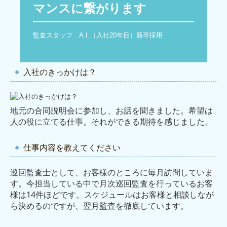
キャリアアップ・教育制度
マンスに繋がります
働きやすさへの取組
監査スタッフ　A.I.（入社20年目）新卒採用
募集要項
入社のきっかけは？
地元の合同説明会に参加し、お話を聞きました。希望は
人の役に立てる仕事。それができる期待を感じました。
仕事内容を教えてください
巡回監査士として、お客様のところに毎月訪問していま
す。今担当している中で月次巡回監査を行っているお客
様は14件ほどです。スケジュールはお客様と相談しなが
ら決めるのですが、翌月監査を徹底しています。