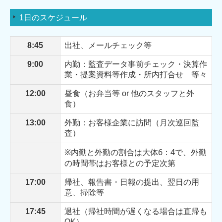
1日のスケジュール
8:45
出社、メールチェック等
9:00
内勤：監査データ事前チェック・決算作
業・提案資料等作成・所内打合せ 等々
12:00
昼食（お弁当等 or 他のスタッフと外
食）
13:00
外勤：お客様企業に訪問（月次巡回監
査）
※内勤と外勤の割合は大体6：4で、外勤
の時間帯はお客様との予定次第
17:00
帰社、報告書・日報の提出、翌日の用
意、掃除等
17:45
退社（帰社時間が遅くなる場合は直帰も
OK）