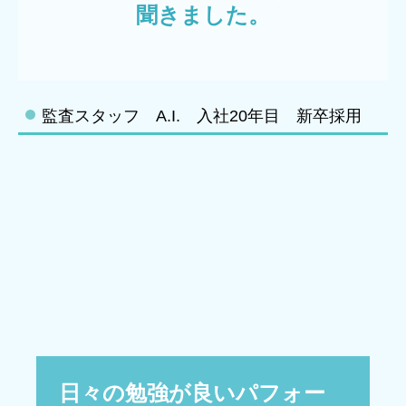
聞きました。
デジタル化支援
創業支援・会社設立
相続・資産税について
監査スタッフ A.I. 入社20年目 新卒採用
セミナー案内
料金について
顧問契約のながれ
お客様紹介・お客様の声
採用情報
採用メッセージ
スタッフインタビュー
日々の勉強が良いパフォー