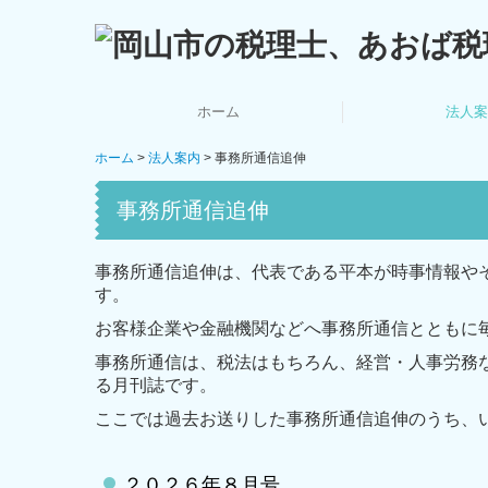
ホーム
法人案
ホーム
法人案内
事務所通信追伸
事務所通
スタッ
ごあい
法人
あれ
事務所通信追伸
事務所通信追伸は、代表である平本が時事情報や
す。
お客様企業や金融機関などへ事務所通信とともに
事務所通信は、税法はもちろん、経営・人事労務
る月刊誌です。
ここでは過去お送りした事務所通信追伸のうち、
２０２６年８月号