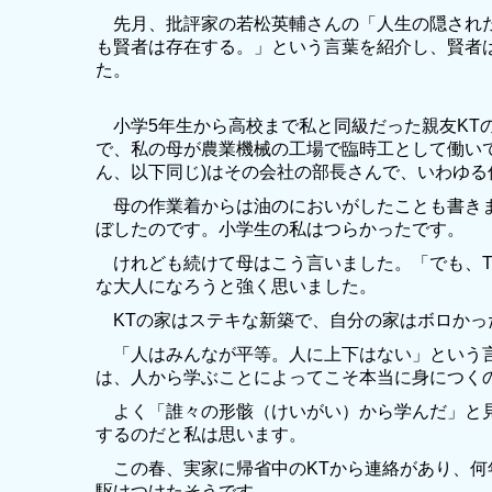
先月、批評家の若松英輔さんの「人生の隠された
も賢者は存在する。」という言葉を紹介し、賢者
た。
小学5年生から高校まで私と同級だった親友KT
で、私の母が農業機械の工場で臨時工として働いて
ん、以下同じ)はその会社の部長さんで、いわゆる
母の作業着からは油のにおいがしたことも書きま
ぼしたのです。小学生の私はつらかったです。
けれども続けて母はこう言いました。「でも、T
な大人になろうと強く思いました。
KTの家はステキな新築で、自分の家はボロかっ
「人はみんなが平等。人に上下はない」という言
は、人から学ぶことによってこそ本当に身につく
よく「誰々の形骸（けいがい）から学んだ」と見
するのだと私は思います。
この春、実家に帰省中のKTから連絡があり、何年
駆けつけたそうです。