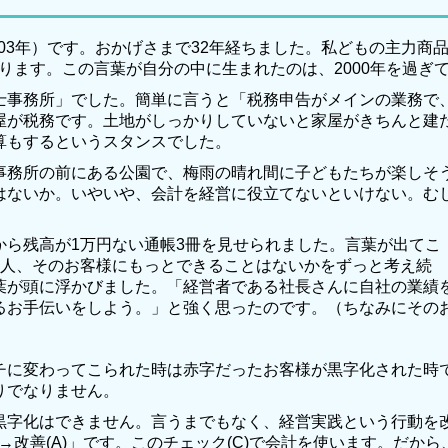
003年）です。おかげさまで32年経ちました。私どもの主力
ります。この言葉が自分の中に生まれたのは、2000年を過ぎ
事務所」でした。簡単に言うと「税務申告がメインの業務で
屋が税務です。土地がしっかりしていないと家屋がきちんと建
算もするというスタンスでした。
務所の前にある公園で、梅雨の晴れ間に子どもたちが楽しそ
はないか。いやいや、会計を経営に役立てないといけない。む
ら残高が1万円ない通帳3冊を見せられました。言葉が出てこ
1人、そのお客様にもっとできることはないかをずっと考え続
葉が頭に浮かびました。「経営者である社長さんに自社の業績
るお手伝いをしよう。」と強く思ったのです。（ちなみにその
に変わってこられた時は赤字だったお客様が黒字化された時
りでなりません。
字化はできません。言うまでもなく、経営実践という行動を改
C)→改善(A)」です。このチェック(C)で会計を使います。だ