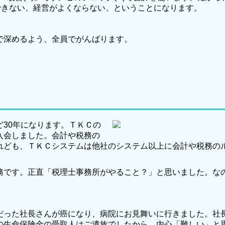
ができない、経営がよくならない、ということになります。
で深めるよう、全員でがんばります。
30年になります。ＴＫＣの
入会しました。会計や税務の
れども、ＴＫＣシステムは他社のシステム以上に会計や税務の
です。正直「税理士事務所がやること？」と思いました。な
った社長さんが癌になり、病院にお見舞いに行きました。社
の生命保険金の受取人はご遺族でしたから、内心「難しい」と