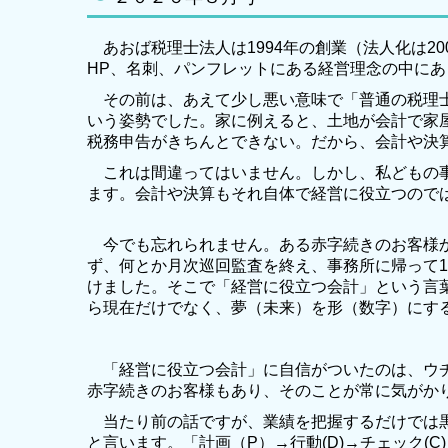
あおば税理士法人は1994年の創業（法人化は2
HP、名刺、パンフレットにある経営理念の中にあ
その前は、あえて少し悪い意味で「普通の税理士
いう姿勢でした。家に例えると、土地が会計で家
税務申告がきちんとできない。だから、会計や決
これは間違ってはいません。しかし、私どもの事
ます。会計や決算もそれ自体で経営に役立つので
今でも忘れられません。ある赤字続きのお客様か
ず、何とか月次巡回監査を終え、事務所に帰って
けました。そこで「経営に役立つ会計」という言
ら現在だけでなく、夢（未来）を形（数字）にす
「経営に役立つ会計」に自信がついたのは、ウチ
赤字続きのお客様もあり、そのことが常に気がか
当たり前の話ですが、業績を把握するだけでは黒
と言います。「計画（P）→行動(D)→チェック(