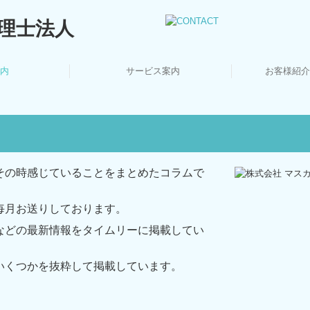
内
サービス案内
お客様紹介
信追伸
フ紹介
さつ
概要
これ
法人・個人事業主の皆さま
相続・資産税について
創業支援・会社設立
顧問契約のながれ
デジタル化支援
セミナー案内
料金について
その時感じていることをまとめたコラムで
毎月お送りしております。
などの最新情報をタイムリーに掲載してい
いくつかを抜粋して掲載しています。