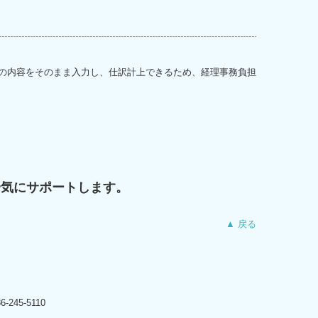
スの内容をそのまま入力し、仕訳計上できるため、経理事務負担
。
一気にサポート
します
。
▲ 戻る