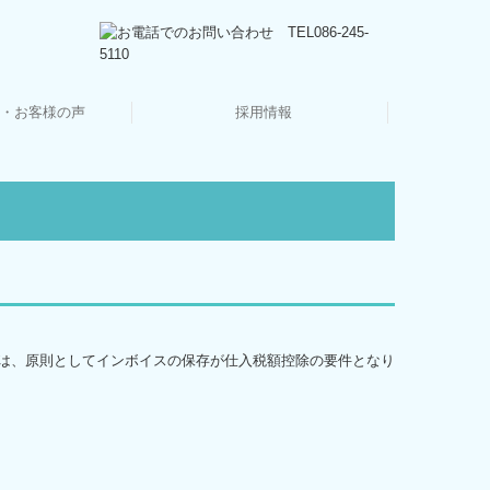
・お客様の声
採用情報
キャリアアップ・教育制度
スタッフインタビュー
働きやすさへの取組
採用メッセージ
募集要項
は、原則としてインボイスの保存が仕入税額控除の要件となり