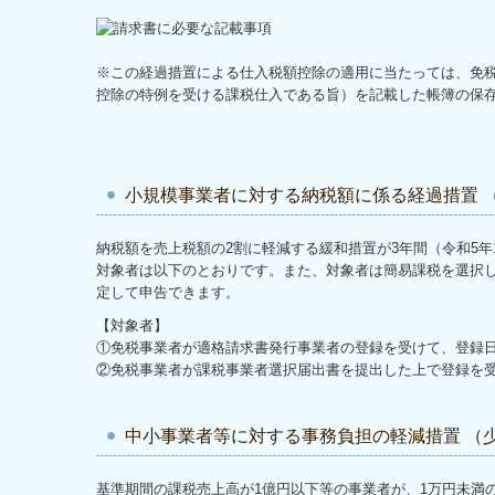
※この経過措置による仕入税額控除の適用に当たっては、免税
控除の特例を受ける課税仕入である旨）を記載した帳簿の保
小規模事業者に対する納税額に係る経過措置 
納税額を売上税額の2割に軽減する緩和措置が3年間（令和5年1
対象者は以下のとおりです。また、対象者は簡易課税を選択
定して申告できます。
【対象者】
①免税事業者が適格請求書発行事業者の登録を受けて、登録
②免税事業者が課税事業者選択届出書を提出した上で登録を
中小事業者等に対する事務負担の軽減措置 （
基準期間の課税売上高が1億円以下等の事業者が、1万円未満の