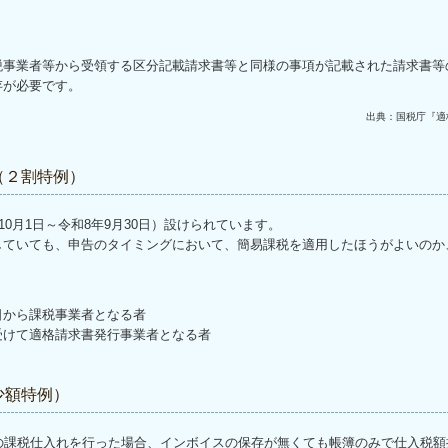
事業者等から受領する区分記載請求書等と同様の事項が記載された請求書等の
存が必要です。
出典：国税庁『適
（２割特例）
0月1日～令和8年9月30日）設けられています。
していても、申告のタイミングにおいて、簡易課税を適用したほうがよいのか
日から課税事業者となる者
受けて適格請求書発行事業者となる者
少額特例）
課税仕入れを行った場合、インボイスの保存が無くても帳簿のみで仕入税額控除を