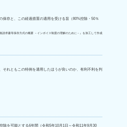
保存と、この経過措置の適用を受ける旨（80%控除・50％
格請求書等保存方式の概要 －インボイス制度の理解のために－』を加工して作成
、それともこの特例を適用したほうが良いのか、有利不利を判
可能とする6年間（令和5年10月1日～令和11年9月30