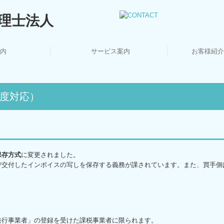
内
サービス案内
お客様紹介
信追伸
フ紹介
さつ
概要
これ
法人・個人事業主の皆さま
相続・資産税について
創業支援・会社設立
顧問契約のながれ
デジタル化支援
セミナー案内
料金について
度対応）
保存方式
に変更されました。
び交付したインボイスの写しを保存する義務が課されています。また、買手側
発行事業者」の登録を受けた課税事業者に限られます。