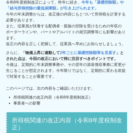
令和8年度税制改正によって、昨年に続き、
今年も「基礎控除額」や
デジタル化支援
「給与所得控除の最低保障額」が引き上げられます。
今年の年末調整からは、改正後の内容にもとづいて所得税を計算する
創業支援・会社設立
必要があります。
また、従業員が扶養する配偶者・親族の控除を受けるための年収の
ボーダーラインや、パートやアルバイトの就労調整等にも影響があり
相続・資産税について
ます。
改正の内容を正しく把握して、従業員へ早めにお知らせしましょう。
セミナー案内
さらに、
「物価上昇に連動して
2年ごとに基礎控除額等を見直す
」と
料金について
された点は、今回の改正において特に注目すべきポイントです。
今後は、定期的に年末調整事務や、その翌年の源泉徴収事務に変更が
顧問契約のながれ
生じることが想定されます。今年限りではなく、定期的に変わる前提
で対策することが重要です。
お客様紹介・お客様の声
このページでは、次の内容をご確認いただけます。
採用情報
所得税関連の改正内容（令和8年度税制改正）
事業者への影響
採用メッセージ
所得税関連の改正内容（令和8年度税制改
スタッフインタビュー
正）