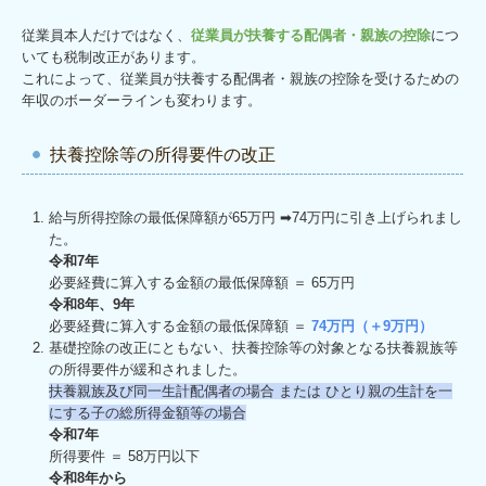
従業員本人だけではなく、
従業員が扶養する配偶者・親族の控除
につ
いても税制改正があります。
これによって、従業員が扶養する配偶者・親族の控除を受けるための
年収のボーダーラインも変わります。
扶養控除等の所得要件の改正
給与所得控除の最低保障額が65万円 ➡74万円に引き上げられまし
た。
令和7年
必要経費に算入する金額の最低保障額 ＝ 65万円
令和8年、9年
必要経費に算入する金額の最低保障額 ＝
74万円（＋9万円）
基礎控除の改正にともない、扶養控除等の対象となる扶養親族等
の所得要件が緩和されました。
扶養親族及び同⼀⽣計配偶者の場合 または ひとり親の⽣計を⼀
にする⼦の総所得⾦額等の場合
令和7年
所得要件 ＝ 58万円以下
令和8年から