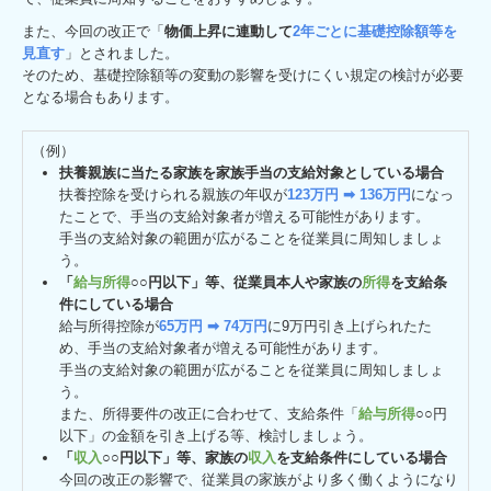
また、今回の改正で「
物価上昇に連動して
2年ごとに基礎控除額等を
見直す
」とされました。
そのため、基礎控除額等の変動の影響を受けにくい規定の検討が必要
となる場合もあります。
（例）
扶養親族に当たる家族を家族手当の支給対象としている場合
扶養控除を受けられる親族の年収が
123万円 ➡ 136万円
になっ
たことで、手当の支給対象者が増える可能性があります。
手当の支給対象の範囲が広がることを従業員に周知しましょ
う。
「
給与所得
○○円以下」等、従業員本人や家族の
所得
を支給条
件にしている場合
給与所得控除が
65万円 ➡ 74万円
に9万円引き上げられたた
め、手当の支給対象者が増える可能性があります。
手当の支給対象の範囲が広がることを従業員に周知しましょ
う。
また、所得要件の改正に合わせて、支給条件「
給与所得
○○円
以下」の金額を引き上げる等、検討しましょう。
「
収入
○○円以下」等、家族の
収入
を支給条件にしている場合
今回の改正の影響で、従業員の家族がより多く働くようになり