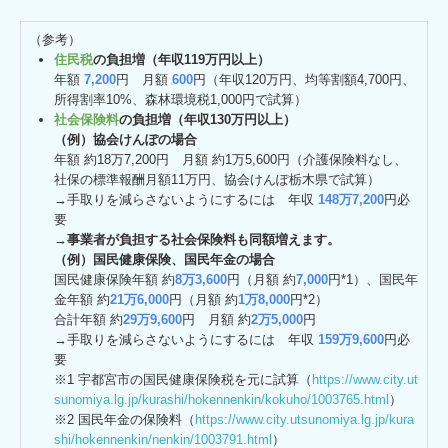
（参考）
住民税
の負担増（年収119万円以上）
年額
7,200
円 月額
600
円（年収120万円、均等割額4,700円、
所得割率10%、森林環境税1,000円で試算）
社会保険料
の負担増（年収130万円以上）
（例）協会けんぽの場合
年額 約18万7,200円 月額 約1万5,600円（介護保険料なし、
社保の標準報酬月額11万円、協会けんぽ栃木県で試算）
→手取りを減らさないようにするには 年収
148万7,200
円必
要
→
事業者が負担する社会保険料も同額増えます。
（例）国民健康保険、国民年金の場合
国民健康保険年額 約
8万3,600
円（月額 約
7,000
円*1）、国民年
金年額 約
21万6,000
円（月額 約
1万8,000
円*2）
合計年額 約
29万9,600
円 月額 約
2万5,000
円
→手取りを減らさないようにするには 年収
159万9,600
円必
要
※1 宇都宮市の国民健康保険税を元に試算（
https://www.city.ut
sunomiya.lg.jp/kurashi/hokennenkin/kokuho/1003765.html
）
※2 国民年金の保険料（
https://www.city.utsunomiya.lg.jp/kura
shi/hokennenkin/nenkin/1003791.html
）