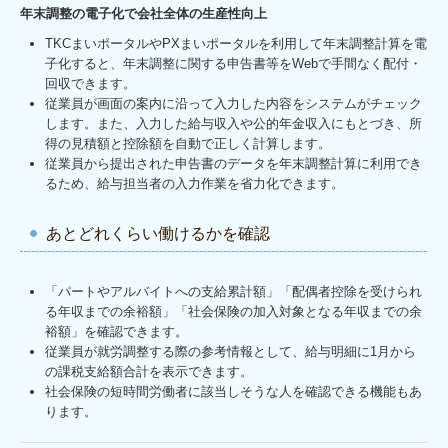
年末調整の電子化で会社全体の生産性向上
TKCまいポータルやPXまいポータルを利用して年末調整計算を電
子化すると、年末調整に関する申告書等をWebで手間なく配付・
回収できます。
従業員が画面の案内に沿って入力した内容をシステムがチェック
します。また、入力した給与収入や公的年金収入にもとづき、所
得の見積額と控除額を自動で正しく計算します。
従業員から提出された申告書のデータを年末調整計算に利用でき
るため、給与担当者の入力作業を省力化できます。
あとどれくらい働けるかを確認
「パートやアルバイトへの支給累計額」「配偶者控除を受けられ
る年収までの余裕額」「社会保険の加入対象となる年収までの余
裕額」を確認できます。
従業員が就労調整する際の参考情報として、給与明細に1月から
の課税支給額合計を表示できます。
社会保険の短時間労働者に該当しそうな人を確認できる機能もあ
ります。