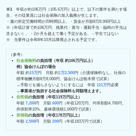
※1
年収が約106万円（105.6万円）以上で、以下の要件を満たす場
合、その従業員には社会保険の加入義務が生じます。
・週の所定労働時間が20時間以上、・賃金が月額8万8,000円以上
※（年収計算で約106万円、残業代・賞与・通勤手当・臨時の手当は
含まない）、・2か月を超えて働く予定がある、・学生ではない
※ 当要件は令和8年10月以降廃止される予定です。
（参考）
社会保険料
の負担増（年収 約106万円以上）
例）協会けんぽの場合
年額 約
15万
円 月額 約
1万2,500
円（介護保険料なし、社保の
標準報酬月額8万8,000円、協会けんぽ栃木県で試算）
→手取りを減らさないようにするには 年収
121万
円必要
→
事業者が負担する社会保険料も同額増えます。
住民税
の負担増（年収119万円以上）
年額
7,200
円 月額
600
円（年収120万円、均等割額4,700円、
所得割率10%、森林環境税1,000円で試算）
所得税
の負担増（年収178万円以上）
年額
2,500
円 月額
200
円（年収183万円で試算）