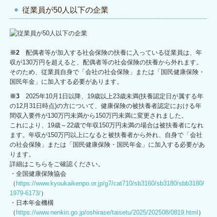
従業員が50人以下の企業
※2
配偶者等が加入する社会保険の扶養に入っている従業員は、年
収が130万円を超えると、配偶者等の社会保険の扶養から外れます。
そのため、従業員自身で「会社の社会保険」または「国民健康保険・
国民年金」に加入する必要があります。
※3
2025年10月1日以降、19歳以上23歳未満(扶養認定日が属する年
の12月31日時点)の方について、健康保険の被扶養者認定における年
間収入要件が130万円未満から150万円未満に変更されました。
これにより、19歳～22歳で年収150万円未満の場合は被扶養者になれ
ます。年収が150万円以上になると被扶養者から外れ、自身で「会社
の社会保険」または「国民健康保険・国民年金」に加入する必要があ
ります。
詳細はこちらをご確認ください。
・全国健康保険協会
（
https://www.kyoukaikenpo.or.jp/g7/cat710/sb3160/sb3180/sbb3180/
1979-6173/
）
・日本年金機構
（
https://www.nenkin.go.jp/oshirase/taisetu/2025/202508/0819.html
）