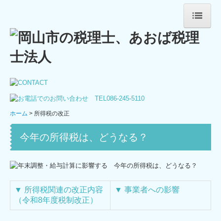
ホーム
法人案内
ごあいさつ
法人概要
ホーム
所得税の改正
スタッフ紹介
今年の所得税は、どうなる？
事務所通信追伸
あれこれ
サービス案内
▼
所得税関連の改正内容
▼
事業者への影響
（令和8年度税制改正）
法人・個人事業主の皆さま