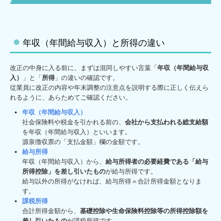
キャリアアップ・教育制度
働きやすさへの取組
年収（年間給与収入）と所得の違い
募集要項
改正の中身に入る前に、まずは混同しやすい言葉「
年収（年間給与収
入）
」と「
所得
」の違いの確認です。
従業員に改正の内容や年末調整の注意点を説明する際に正しく伝えら
れるように、あらためてご確認ください。
年収（年間給与収入）
社会保険料や税金を引かれる前の、
会社から支払われる総支給額
を年収（年間給与収入）といいます。
源泉徴収票の「支払金額」欄の金額です。
給与所得
年収（年間給与収入）から、
給与所得者の必要経費である「給与
所得控除」を差し引いたもの
が給与所得です。
給与以外の所得がなければ、給与所得＝合計所得金額となりま
す。
課税所得
合計所得金額から、
基礎控除や生命保険料控除等の所得控除額を
差し引いたもの
が課税所得です。