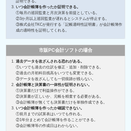
証明できる。
いつ会計帳簿を作ったか証明できる。
①毎月の巡回監査と月次決算を前提としている。
②3か月以上巡回監査が遅れるとシステムが停止する。
③株式会社TKCが発行する「記帳適時性証明書」が会計帳簿作
成の適時性を証明してくれる。
市販PC会計ソフトの場合
過去データを改ざんされる恐れがある。
①いつでも過去の仕訳を修正・追加・削除できる。
②過去の月初科目残高をいつでも変更できる。
③データを改ざんしても一切痕跡が残らない。
会計帳簿と決算書の一体性が証明されない。
①決算書だけで利益操作ができる。
②決算書が正しいか、元帳を精査する必要がある。
③会計帳簿が無くても決算書だけを単独作成できる。
いつ会計帳簿を作ったか確認できない。
①前月までの試算表はいつでも作れる。
②1年分まとめて会計帳簿を作ることができる。
③会計帳簿等の作成日はわからない。