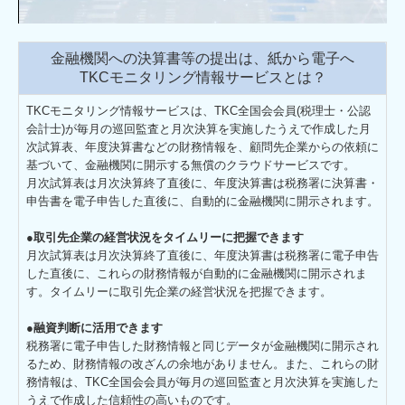
キャリアアップ・教育制度
働きやすさへの取組
金融機関への決算書等の提出は、紙から電子へ
TKCモニタリング情報サービスとは？
募集要項
TKCモニタリング情報サービスは、TKC全国会会員(税理士・公認
会計士)が毎月の巡回監査と月次決算を実施したうえで作成した月
次試算表、年度決算書などの財務情報を、顧問先企業からの依頼に
基づいて、金融機関に開示する無償のクラウドサービスです。
月次試算表は月次決算終了直後に、年度決算書は税務署に決算書・
申告書を電子申告した直後に、自動的に金融機関に開示されます。
●取引先企業の経営状況をタイムリーに把握できます
月次試算表は月次決算終了直後に、年度決算書は税務署に電子申告
した直後に、これらの財務情報が自動的に金融機関に開示されま
す。タイムリーに取引先企業の経営状況を把握できます。
●融資判断に活用できます
税務署に電子申告した財務情報と同じデータが金融機関に開示され
るため、財務情報の改ざんの余地がありません。また、これらの財
務情報は、TKC全国会会員が毎月の巡回監査と月次決算を実施した
うえで作成した信頼性の高いものです。