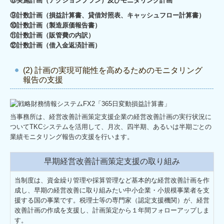
⑧実施計画（アクションプラン）及びモニタリング計画
⑨計数計画（損益計算書、貸借対照表、キャッシュフロー計算書）
⑩計数計画（製造原価報告書）
⑪計数計画（販管費の内訳）
⑫計数計画（借入金返済計画）
(2) 計画の実現可能性を高めるためのモニタリング
報告の支援
当事務所は、経営改善計画策定支援企業の経営改善計画の実行状況に
ついてTKCシステムを活用して、月次、四半期、あるいは半期ごとの
業績モニタリング報告の支援を行います。
早期経営改善計画策定支援の取り組み
当制度は、資金繰り管理や採算管理など基本的な経営改善計画を作
成し、早期の経営改善に取り組みたい中小企業・小規模事業者を支
援する国の事業です。税理士等の専門家（認定支援機関）が、経営
改善計画の作成を支援し、計画策定から１年間フォローアップしま
す。