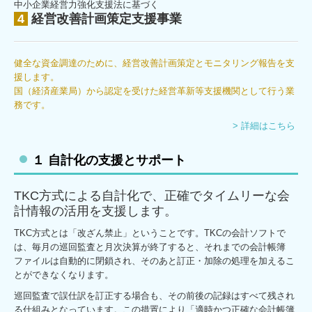
中小企業経営力強化支援法に基づく
4
経営改善計画策定支援事業
健全な資金調達のために、経営改善計画策定とモニタリング報告を支
援します。
国（経済産業局）から認定を受けた経営革新等支援機関として行う業
務です。
> 詳細はこちら
１
自計化の支援とサポート
TKC方式による自計化で、正確でタイムリーな会
計情報の活用を支援します。
TKC方式とは「改ざん禁止」ということです。TKCの会計ソフトで
は、毎月の巡回監査と月次決算が終了すると、それまでの会計帳簿
ファイルは自動的に閉鎖され、そのあと訂正・加除の処理を加えるこ
とができなくなります。
巡回監査で誤仕訳を訂正する場合も、その前後の記録はすべて残され
る仕組みとなっています。この措置により「適時かつ正確な会計帳簿