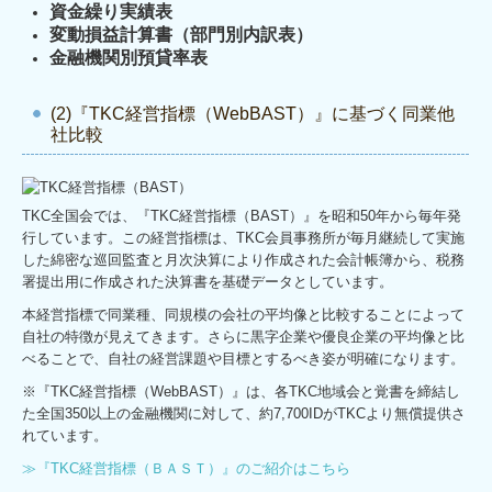
資金繰り実績表
変動損益計算書（部門別内訳表）
金融機関別預貸率表
(2)『TKC経営指標（WebBAST）』に基づく同業他
社比較
TKC全国会では、『TKC経営指標（BAST）』を昭和50年から毎年発
行しています。この経営指標は、TKC会員事務所が毎月継続して実施
した綿密な巡回監査と月次決算により作成された会計帳簿から、税務
署提出用に作成された決算書を基礎データとしています。
本経営指標で同業種、同規模の会社の平均像と比較することによって
自社の特徴が見えてきます。さらに黒字企業や優良企業の平均像と比
べることで、自社の経営課題や目標とするべき姿が明確になります。
※『TKC経営指標（WebBAST）』は、各TKC地域会と覚書を締結し
た全国350以上の金融機関に対して、約7,700IDがTKCより無償提供さ
れています。
≫『TKC経営指標（ＢＡＳＴ）』のご紹介はこちら