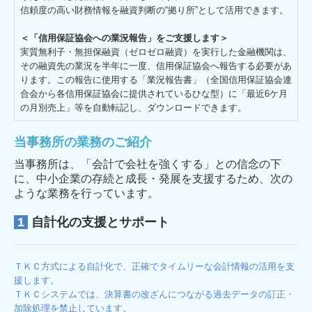
信頼度の高い財務情報を融資判断の“拠り所”として活用できます。
＜「信用保証協会への業況報告」をご支援します＞
実質無利子・無担保融資（ゼロゼロ融資）を実行した金融機関は、
その融資先の業況を半年に一度、信用保証協会へ報告する必要があ
ります。この報告に使用する「業況報告書」（全国信用保証協会連
合会から各信用保証協会に提供されているひな型）に「最近6ケ月
の月別売上」等を自動転記し、ダウンロードできます。
当事務所の業務のご紹介
当事務所は、「会計で会社を強くする」との信念の下
に、中小企業の存続と成長・発展を支援するため、次の
ような業務を行っています。
1
自計化の支援とサポート
ＴＫＣ方式による自計化で、正確でタイムリーな会計情報の活用を支
援します。
ＴＫＣシステムでは、決算書の改ざんにつながる過去データの訂正・
加除処理を禁止しています。