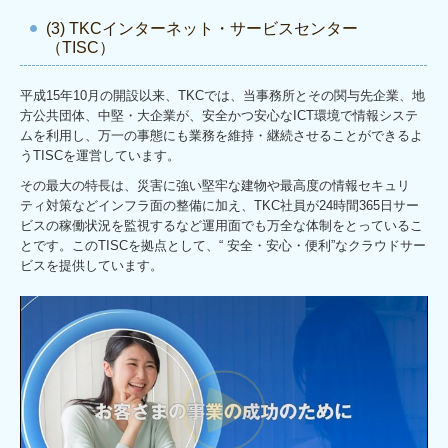
(3) TKCインターネット・サービスセンター
（TISC）
平成15年10月の開設以来、TKCでは、当事務所とその関与先企業、地
方公共団体、中堅・大企業が、安全かつ安心なICT環境で情報システ
ムを利用し、万一の事態にも業務を維持・継続させることができるよ
うTISCを運営しています。
その最大の特長は、災害に強い堅牢な建物や最高度の情報セキュリ
ティ対策などインフラ面の整備に加え、TKC社員が24時間365日サー
ビスの稼働状況を監視するなど運用面でも万全な体制をとっているこ
とです。このTISCを拠点として、“ 安全・安心・便利”なクラウドサー
ビスを提供しています。