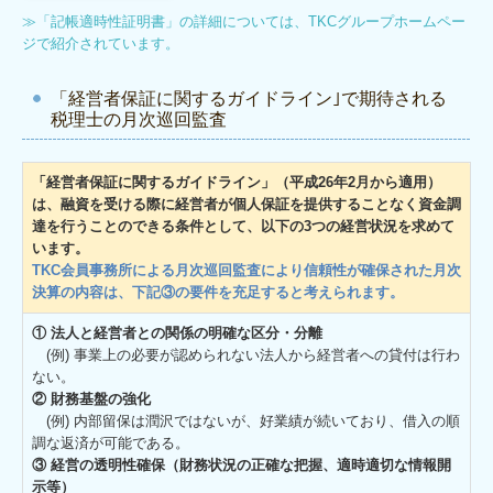
≫
「記帳適時性証明書」の詳細については、TKCグループホームペー
ジで紹介されています。
「経営者保証に関するガイドライン｣で期待される
税理士の月次巡回監査
「経営者保証に関するガイドライン」（平成26年2月から適用）
は、融資を受ける際に経営者が個人保証を提供することなく資金調
達を行うことのできる条件として、以下の3つの経営状況を求めて
います。
TKC会員事務所による月次巡回監査により信頼性が確保された月次
決算の内容は、下記③の要件を充足すると考えられます。
① 法人と経営者との関係の明確な区分・分離
(例) 事業上の必要が認められない法人から経営者への貸付は行わ
ない。
② 財務基盤の強化
(例) 内部留保は潤沢ではないが、好業績が続いており、借入の順
調な返済が可能である。
③ 経営の透明性確保（財務状況の正確な把握、適時適切な情報開
示等）