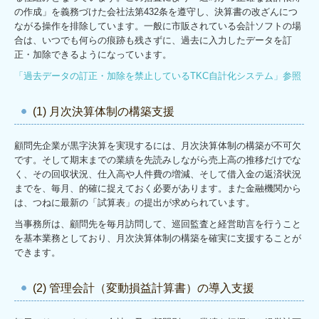
の作成」を義務づけた会社法第432条を遵守し、決算書の改ざんにつ
ながる操作を排除しています。一般に市販されている会計ソフトの場
合は、いつでも何らの痕跡も残さずに、過去に入力したデータを訂
正・加除できるようになっています。
「過去データの訂正・加除を禁止しているTKC自計化システム」参照
(1) 月次決算体制の構築支援
顧問先企業が黒字決算を実現するには、月次決算体制の構築が不可欠
です。そして期末までの業績を先読みしながら売上高の推移だけでな
く、その回収状況、仕入高や人件費の増減、そして借入金の返済状況
までを、毎月、的確に捉えておく必要があります。また金融機関から
は、つねに最新の「試算表」の提出が求められています。
当事務所は、顧問先を毎月訪問して、巡回監査と経営助言を行うこと
を基本業務としており、月次決算体制の構築を確実に支援することが
できます。
(2) 管理会計（変動損益計算書）の導入支援