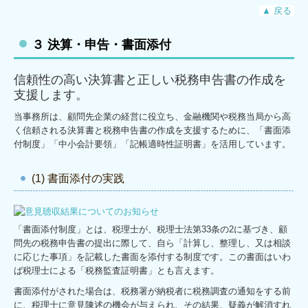
▲ 戻る
３ 決算・申告・書面添付
信頼性の高い決算書と正しい税務申告書の作成を
支援します。
当事務所は、顧問先企業の経営に役立ち、金融機関や税務当局から高
く信頼される決算書と税務申告書の作成を支援するために、「書面添
付制度」「中小会計要領」「記帳適時性証明書」を活用しています。
(1) 書面添付の実践
「書面添付制度」とは、税理士が、税理士法第33条の2に基づき、顧
問先の税務申告書の提出に際して、自ら「計算し、整理し、又は相談
に応じた事項」を記載した書面を添付する制度です。この書面はいわ
ば税理士による「税務監査証明書」とも言えます。
書面添付がされた場合は、税務署が納税者に税務調査の通知をする前
に、税理士に意見陳述の機会が与えられ、その結果、疑義が解消すれ