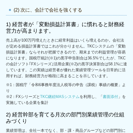
(2) 次に、会計で会社を強くする
1) 経営者が「変動損益計算書」に慣れると財務経
営力が高まります。
売上高が100万円増えたときに経常利益はいくら増えるのか。会社法
が定める損益計算書ではこれが分かりません。TKCシステムの「変動
損益計算書」ならそれが把握できるので、期末までの利益管理が容易
になります。国税庁統計(※1)の黒字申告割合は36.5%でしたが、TKC
の会計ソフト｢FXシリーズ｣活用企業(※2)の黒字決算割合は58.1%に達
しています。この実績は経営者が優れた業績管理ツールを日常的に活
用すれば、財務経営力が格段に高まることを示しています。
※1：国税庁「令和6事務年度法人税等の申告（課税）事績の概要」よ
り
※2：FXシリーズと
TKC継続MASシステム
を利用し、「
書面添付
」を
実施している企業を集計
2) 経営幹部を育てる月次の部門別業績管理の仕組
みづくり
業績管理は、全社一本でなく、部・課・商品グループなどの部門別に