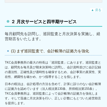
▲ 戻る
２ 月次サービスと四半期サービス
毎月顧問先を訪問し、巡回監査と月次決算を実施し、経
営助言をいたします。
(1) まず巡回監査で、会計帳簿の証拠力を強化
TKC会員事務所の最大の特長は「巡回監査」にあります。巡回監査と
は、顧問先を毎月及び期末決算時に訪問し、会計資料並びに会計記録
の適法性、正確性及び適時性を確保するため、会計事実の真実性、実
在性、網羅性を確かめ、かつ指導することを指します。
日本の税法は、会計処理の方法を含めて、計算に誤りのない会計帳簿
に証拠力を認めています（法人税法第130条、所得税法第155条）。
TKC会員事務所は、巡回監査によって会計帳簿の証拠力を強化しま
す。そして迅速に月次決算を行い、正しい計数にもとづいた経営助言
を提供します。