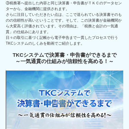
③税務署へ提出した内容と同じ決算書・申告書がＴＫＣのデータセン
デジタル化支援
ターから、金融機関に提供されます。
さらに注目していただきたい点は、ここで送られている決算書そのも
創業支援・会社設立
のの信頼性が高いということです。そして、この決算書が金融機関か
ら大変高く評価されています。その理由は、「税務と会計の一気通
相続・資産税について
貫」の仕組みにあります。
日々の取引に基づく記帳から電子申告まで一貫したプロセスで行う
TKCシステムのしくみを動画でご紹介します。
セミナー案内
TKCシステムで決算書・申告書ができるまで
料金について
～一気通貫の仕組みが信頼性を高める！～
顧問契約のながれ
お客様紹介・お客様の声
採用情報
採用メッセージ
スタッフインタビュー