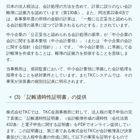
日本の法人税法は、会計処理の方法を含めて、計算に誤りのない会計
帳簿に証拠力を認めています（第130条）。また、同法第22条4項で
は、各事業年度の所得の金額の計算は、「一般に公正妥当と認められ
る会計処理の基準に従つて計算されるものとする」とされています。
中小企業の「公正妥当と認められる会計処理の基準」が「中小企業の
会計に関する基本要領（中小会計要領）」（または「中小企業の会計
に関する指針（会計指針）」）です。「中小会計要領」に準拠して会
計帳簿を作成することは、帳簿の証拠力を担保することを意味しま
す。
当事務所は、巡回監査において、中小会計要領に準拠した会計処理を
指導することを絶対要件としています。またTKCシステムでは、その
事実が決算書の個別注記表に明示されます。
(3) 「記帳適時性証明書」の提供
株式会社TKCでは、TKC会員事務所に対して、法人税の電子申告の完
了直後に「記帳適時性証明書」（会計帳簿作成の適時性〈会社法第
432条〉と電子申告に関する証明書）をPDFでオンライン提供してい
ます。この証明書は、第三者である株式会社TKCが会計帳簿及び決算
書並びに法人税申告書の作成に関して以下の事実を証明するもので