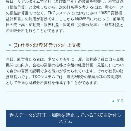
毎日、リアルタイムで全社（及び部門別）の業績を把握し、経営計画
（損益予算）と比較しながら、次の打ち手を考えるには、商法ベース
の損益計算書ではなく、TKCシステムではおなじみの「365日変動損
益計算書」の利用が有効です。ここから1年365日にわたって、前年同
日の売上高・変動費・限界利益・固定費（労働分配率）・経常利益と
の比較分析を行うことができます。
(3) 社長の財務経営力の向上支援
今日、経営者たる者は、少なくとも年に一度、決算終了後に自ら金融
機関に出向き、会社の業績の推移と今後の経営計画（見通し）につい
て自分の言葉で説明できる能力が求められています。それが社長の財
務経営力です。TKCシステムでは、過去3年分の業績推移の説明資料
として最適な財務分析資料を作成することができます。
▲ 戻る
過去データの訂正・加除を禁止しているTKC自計化シ
ステム