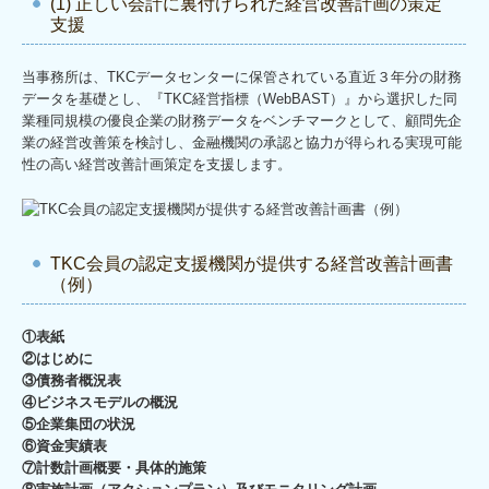
(1) 正しい会計に裏付けられた経営改善計画の策定
支援
当事務所は、TKCデータセンターに保管されている直近３年分の財務
データを基礎とし、『TKC経営指標（WebBAST）』から選択した同
業種同規模の優良企業の財務データをベンチマークとして、顧問先企
業の経営改善策を検討し、金融機関の承認と協力が得られる実現可能
性の高い経営改善計画策定を支援します。
TKC会員の認定支援機関が提供する経営改善計画書
（例）
①表紙
②はじめに
③債務者概況表
④ビジネスモデルの概況
⑤企業集団の状況
⑥資金実績表
⑦計数計画概要・具体的施策