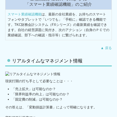
キャリアアップ・教育制度
「スマート業績確認機能」のご紹介
働きやすさへの取組
スマート業績確認機能
は、最新の全社業績を、お持ちのスマート
フォンやタブレットで「いつでも」「手軽に」確認できる機能で
募集要項
す。TKC財務会計システム（FXシリーズ）の最新業績を確認でき
ます。自社の経営課題に気付き、次のアクション（自身のＰＣでの
業績確認、部下への確認・指示等）に繋げられます。
▲ 戻る
リアルタイムなマネジメント情報
現状打開の打ち手として必要なことは・・・
「売上拡大」は可能なのか？
「限界利益率の向上」は可能なのか？
「固定費の削減」は可能なのか？
その答えは、「変動損益計算書」によって明確になります。