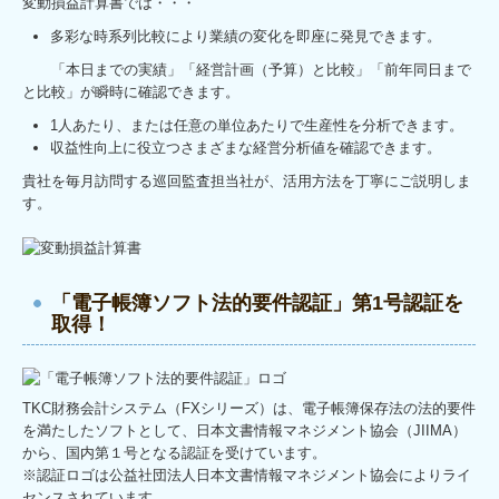
変動損益計算書では・・・
多彩な時系列比較により業績の変化を即座に発見できます。
「本日までの実績」「経営計画（予算）と比較」「前年同日まで
と比較」が瞬時に確認できます。
1人あたり、または任意の単位あたりで生産性を分析できます。
収益性向上に役立つさまざまな経営分析値を確認できます。
貴社を毎月訪問する巡回監査担当社が、活用方法を丁寧にご説明しま
す。
「電子帳簿ソフト法的要件認証」第1号認証を
取得！
TKC財務会計システム（FXシリーズ）
は、電子帳簿保存法の法的要件
を満たしたソフトとして、日本文書情報マネジメント協会（JIIMA）
から、国内第１号となる認証を受けています。
※認証ロゴは公益社団法人日本文書情報マネジメント協会によりライ
センスされています。