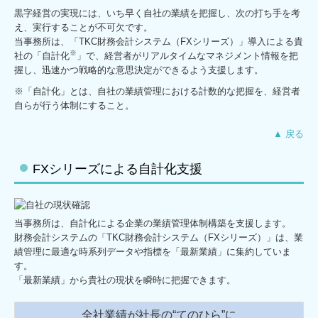
黒字経営の実現には、いち早く自社の業績を把握し、次の打ち手を考
デジタル化支援
え、実行することが不可欠です。
当事務所は、「TKC財務会計システム（FXシリーズ）」導入による貴
創業支援・会社設立
※
社の「自計化
」で、経営者がリアルタイムなマネジメント情報を把
握し、迅速かつ戦略的な意思決定ができるよう支援します。
相続・資産税について
※「自計化」とは、自社の業績管理における計数的な把握を、経営者
自らが行う体制にすること。
セミナー案内
▲ 戻る
料金について
FXシリーズによる自計化支援
顧問契約のながれ
お客様紹介・お客様の声
当事務所は、自計化による企業の業績管理体制構築を支援します。
採用情報
財務会計システムの「TKC財務会計システム（FXシリーズ）」は、業
績管理に最適な時系列データや指標を「最新業績」に集約していま
採用メッセージ
す。
「最新業績」から貴社の現状を瞬時に把握できます。
スタッフインタビュー
全社業績が社長の“てのひら”に