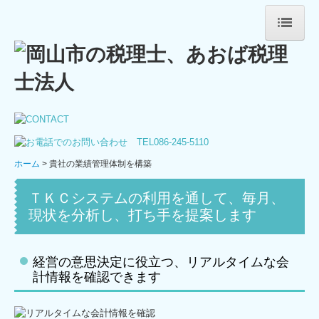
ホーム
法人案内
ごあいさつ
法人概要
ホーム
貴社の業績管理体制を構築
スタッフ紹介
ＴＫＣシステムの利用を通して、毎月、
事務所通信追伸
現状を分析し、打ち手を提案します
あれこれ
経営の意思決定に役立つ、リアルタイムな会
サービス案内
計情報を確認できます
法人・個人事業主の皆さま